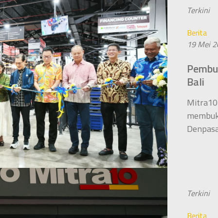
Terkini
Berita
19 Mei 
Pembu
Bali
Mitra10
membuka
Denpasa
Terkini
Berita