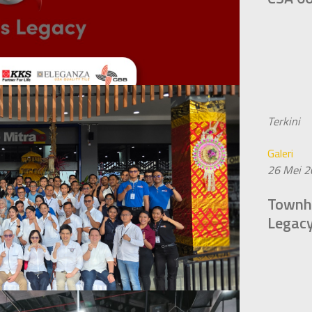
Terkini
Galeri
26 Mei 
Townha
Legac