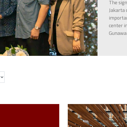
The sig
Jakarta
importan
center i
Gunaw