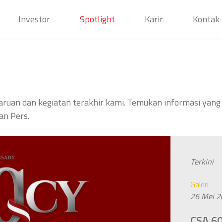
Investor
Spotlight
Karir
Kontak
mbaruan dan kegiatan terakhir kami. Temukan informasi y
an Pers.
Terkini
Galeri
26 Mei 
CSA 60