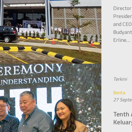
Director
Preside
and CEO
Budyanto
Erline…
Terkini
Berita
27 Sept
Tenth 
Keluar