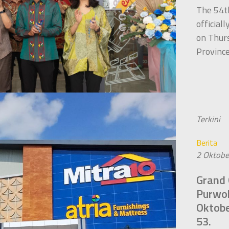
The 54t
official
on Thur
Province
Terkini
Berita
2 Oktobe
Grand 
Purwok
Oktobe
53.