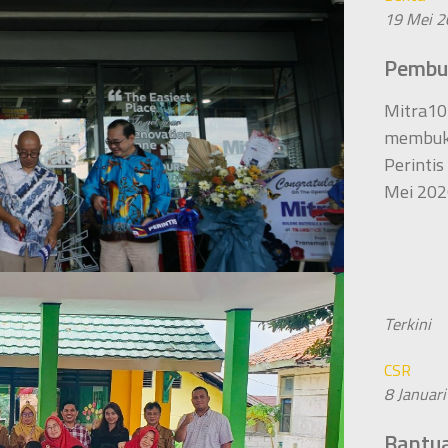
19 Mei 
Pembuk
Mitra10
membuka
Perinti
Mei 202
Terkini
CSR
8 Januar
Bantua