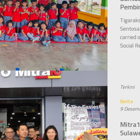
Pembi
Tigaraks
Sentosa
carried 
Social R
Terkini
Berita
9 Desem
Mitra1
Sulawe